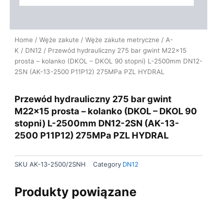
Home
/
Węże zakute
/
Węże zakute metryczne
/
A-
K
/
DN12
/ Przewód hydrauliczny 275 bar gwint M22x15
prosta – kolanko (DKOL – DKOL 90 stopni) L-2500mm DN12-
2SN (AK-13-2500 P11P12) 275MPa PZL HYDRAL
Przewód hydrauliczny 275 bar gwint
M22x15 prosta – kolanko (DKOL – DKOL 90
stopni) L-2500mm DN12-2SN (AK-13-
2500 P11P12) 275MPa PZL HYDRAL
SKU
AK-13-2500/2SNH
Category
DN12
Produkty powiązane