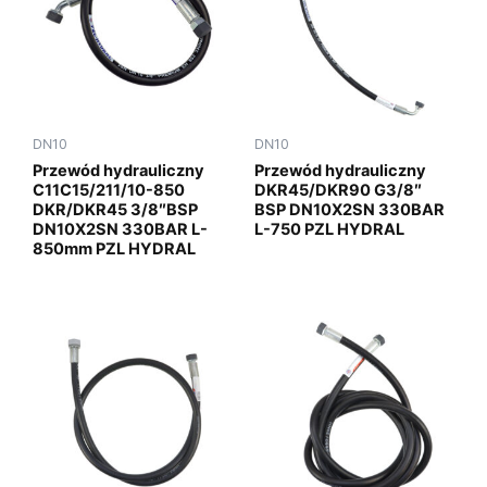
DN10
DN10
Przewód hydrauliczny
Przewód hydrauliczny
C11C15/211/10-850
DKR45/DKR90 G3/8″
DKR/DKR45 3/8″BSP
BSP DN10X2SN 330BAR
DN10X2SN 330BAR L-
L-750 PZL HYDRAL
850mm PZL HYDRAL