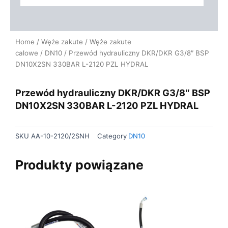
Home
/
Węże zakute
/
Węże zakute
calowe
/
DN10
/ Przewód hydrauliczny DKR/DKR G3/8″ BSP
DN10X2SN 330BAR L-2120 PZL HYDRAL
Przewód hydrauliczny DKR/DKR G3/8″ BSP
DN10X2SN 330BAR L-2120 PZL HYDRAL
SKU
AA-10-2120/2SNH
Category
DN10
Produkty powiązane