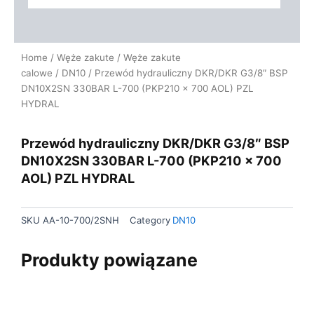
Home
/
Węże zakute
/
Węże zakute
calowe
/
DN10
/ Przewód hydrauliczny DKR/DKR G3/8″ BSP
DN10X2SN 330BAR L-700 (PKP210 x 700 AOL) PZL
HYDRAL
Przewód hydrauliczny DKR/DKR G3/8″ BSP
DN10X2SN 330BAR L-700 (PKP210 x 700
AOL) PZL HYDRAL
SKU
AA-10-700/2SNH
Category
DN10
Produkty powiązane