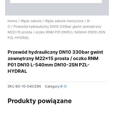
Home
/
Węże zakute
/
Węże zakute metryczne
/
B-
O
/ Przewód hydrauliczny DN10 330bar gwint zewnętrzny
M22x15 prosta / oczko RNM P01 DN10 L-540mm DN10-2SN
PZL-HYDRAL
Przewód hydrauliczny DN10 330bar gwint
zewnętrzny M22x15 prosta / oczko RNM
P01 DN10 L-540mm DN10-2SN PZL-
HYDRAL
SKU
BO-10-540/2SN
Category
B-O
Produkty powiązane