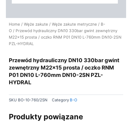
Home
/
Węże zakute
/
Węże zakute metryczne
/
B-
O
/ Przewód hydrauliczny DN10 330bar gwint zewnętrzny
M22x15 prosta / oczko RNM P01 DN10 L-760mm DN10-2SN
PZL-HYDRAL
Przewód hydrauliczny DN10 330bar gwint
zewnętrzny M22x15 prosta / oczko RNM
P01 DN10 L-760mm DN10-2SN PZL-
HYDRAL
SKU
BO-10-760/2SN
Category
B-O
Produkty powiązane