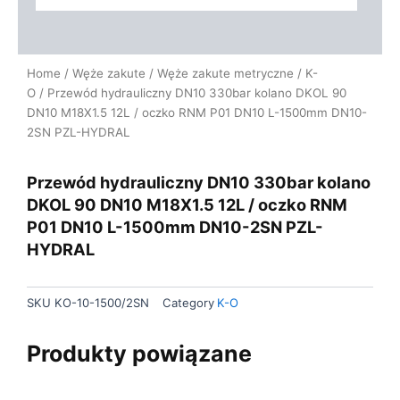
Home
/
Węże zakute
/
Węże zakute metryczne
/
K-
O
/ Przewód hydrauliczny DN10 330bar kolano DKOL 90
DN10 M18X1.5 12L / oczko RNM P01 DN10 L-1500mm DN10-
2SN PZL-HYDRAL
Przewód hydrauliczny DN10 330bar kolano
DKOL 90 DN10 M18X1.5 12L / oczko RNM
P01 DN10 L-1500mm DN10-2SN PZL-
HYDRAL
SKU
KO-10-1500/2SN
Category
K-O
Produkty powiązane