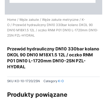
Home
/
Węże zakute
/
Węże zakute metryczne
/
K-
O
/ Przewód hydrauliczny DN10 330bar kolano DKOL 90
DN10 M18X1.5 12L / oczko RNM P01 DN10 L-1720mm DN10-
2SN PZL-HYDRAL
Przewód hydrauliczny DN10 330bar kolano
DKOL 90 DN10 M18X1.5 12L / oczko RNM
P01 DN10 L-1720mm DN10-2SN PZL-
HYDRAL
SKU
KO-10-1720/2SN
Category
K-O
Produkty powiązane