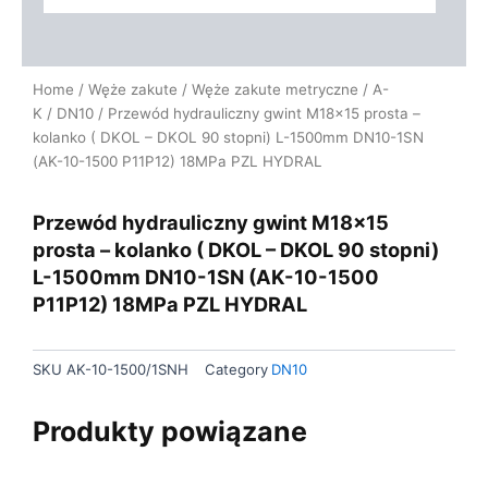
Home
/
Węże zakute
/
Węże zakute metryczne
/
A-
K
/
DN10
/ Przewód hydrauliczny gwint M18x15 prosta –
kolanko ( DKOL – DKOL 90 stopni) L-1500mm DN10-1SN
(AK-10-1500 P11P12) 18MPa PZL HYDRAL
Przewód hydrauliczny gwint M18x15
prosta – kolanko ( DKOL – DKOL 90 stopni)
L-1500mm DN10-1SN (AK-10-1500
P11P12) 18MPa PZL HYDRAL
SKU
AK-10-1500/1SNH
Category
DN10
Produkty powiązane