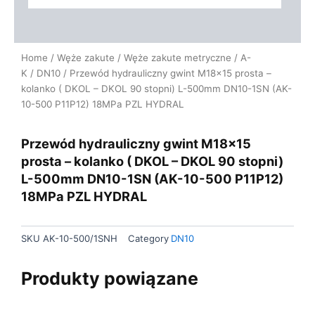
Home
/
Węże zakute
/
Węże zakute metryczne
/
A-
K
/
DN10
/ Przewód hydrauliczny gwint M18x15 prosta –
kolanko ( DKOL – DKOL 90 stopni) L-500mm DN10-1SN (AK-
10-500 P11P12) 18MPa PZL HYDRAL
Przewód hydrauliczny gwint M18x15
prosta – kolanko ( DKOL – DKOL 90 stopni)
L-500mm DN10-1SN (AK-10-500 P11P12)
18MPa PZL HYDRAL
SKU
AK-10-500/1SNH
Category
DN10
Produkty powiązane