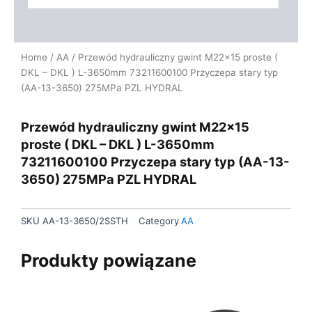
Home
/
AA
/ Przewód hydrauliczny gwint M22x15 proste (
DKL – DKL ) L-3650mm 73211600100 Przyczepa stary typ
(AA-13-3650) 275MPa PZL HYDRAL
Przewód hydrauliczny gwint M22x15
proste ( DKL – DKL ) L-3650mm
73211600100 Przyczepa stary typ (AA-13-
3650) 275MPa PZL HYDRAL
SKU
AA-13-3650/2SSTH
Category
AA
Produkty powiązane