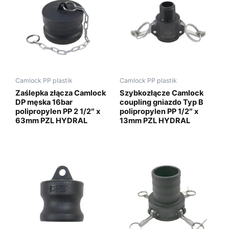
Camlock PP plastik
Camlock PP plastik
Zaślepka złącza Camlock
Szybkozłącze Camlock
DP męska 16bar
coupling gniazdo Typ B
polipropylen PP 2 1/2″ x
polipropylen PP 1/2″ x
63mm PZL HYDRAL
13mm PZL HYDRAL