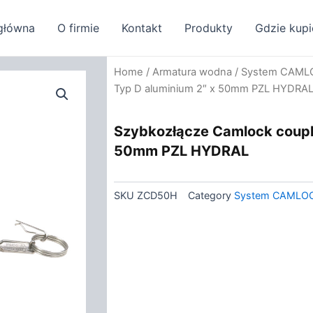
główna
O firmie
Kontakt
Produkty
Gdzie kupi
Home
/
Armatura wodna
/
System CAML
Typ D aluminium 2″ x 50mm PZL HYDRA
Szybkozłącze Camlock coupli
50mm PZL HYDRAL
SKU
ZCD50H
Category
System CAMLO