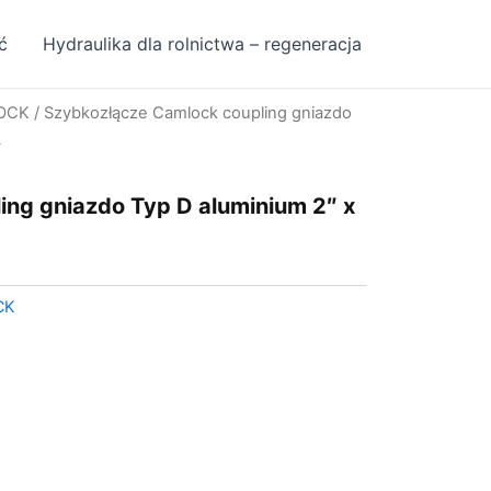
ć
Hydraulika dla rolnictwa – regeneracja
OCK
/ Szybkozłącze Camlock coupling gniazdo
L
ng gniazdo Typ D aluminium 2″ x
CK