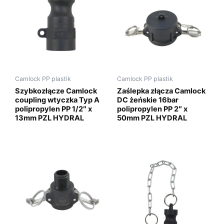
Camlock PP plastik
Camlock PP plastik
Szybkozłącze Camlock
Zaślepka złącza Camlock
coupling wtyczka Typ A
DC żeńskie 16bar
polipropylen PP 1/2″ x
polipropylen PP 2″ x
13mm PZL HYDRAL
50mm PZL HYDRAL