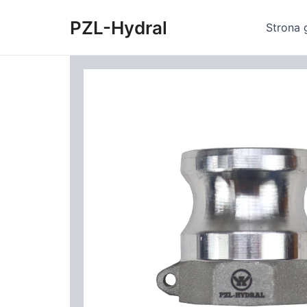
Skip
PZL-Hydral
to
Strona 
content