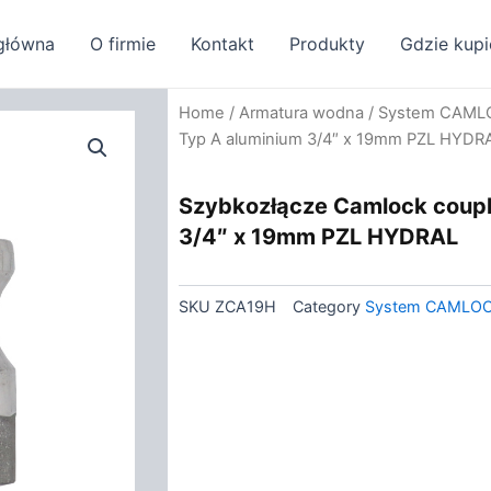
główna
O firmie
Kontakt
Produkty
Gdzie kupi
Home
/
Armatura wodna
/
System CAML
Typ A aluminium 3/4″ x 19mm PZL HYDR
Szybkozłącze Camlock coupl
3/4″ x 19mm PZL HYDRAL
SKU
ZCA19H
Category
System CAMLO