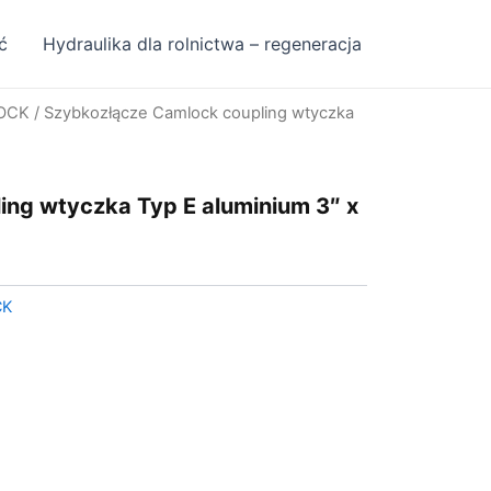
ć
Hydraulika dla rolnictwa – regeneracja
OCK
/ Szybkozłącze Camlock coupling wtyczka
ng wtyczka Typ E aluminium 3″ x
CK