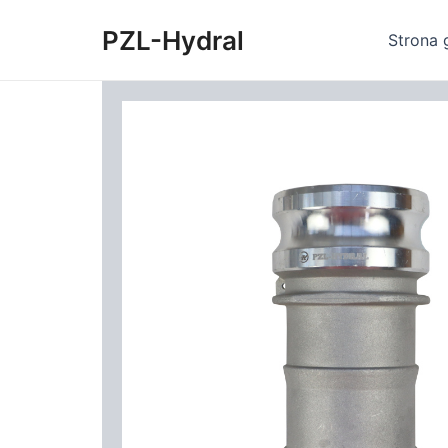
Skip
PZL-Hydral
to
Strona 
content