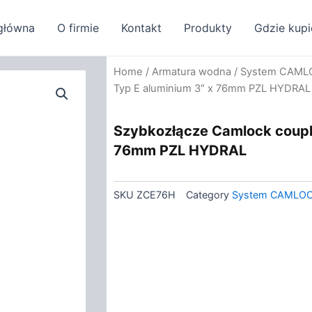
główna
O firmie
Kontakt
Produkty
Gdzie kupi
Home
/
Armatura wodna
/
System CAML
Typ E aluminium 3″ x 76mm PZL HYDRAL
Szybkozłącze Camlock coupli
76mm PZL HYDRAL
SKU
ZCE76H
Category
System CAMLO