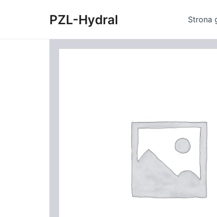
Skip
PZL-Hydral
to
Strona 
content