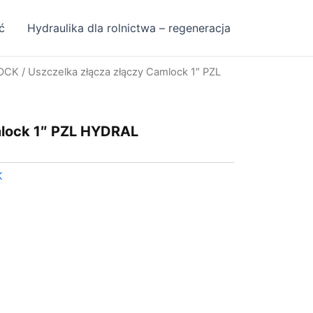
ć
Hydraulika dla rolnictwa – regeneracja
OCK
/ Uszczelka złącza złączy Camlock 1″ PZL
mlock 1″ PZL HYDRAL
K