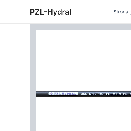
Skip
PZL-Hydral
to
Strona 
content