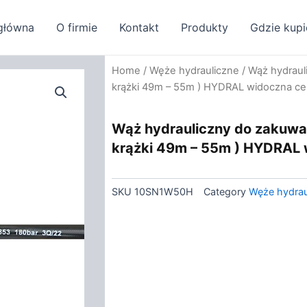
główna
O firmie
Kontakt
Produkty
Gdzie kupi
Home
/
Węże hydrauliczne
/ Wąż hydraul
krążki 49m – 55m ) HYDRAL widoczna ce
Wąż hydrauliczny do zakuwa
krążki 49m – 55m ) HYDRAL 
SKU
10SN1W50H
Category
Węże hydrau