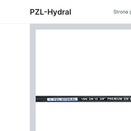
Skip
PZL-Hydral
to
Strona 
content