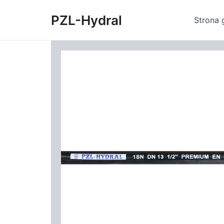
Skip
PZL-Hydral
to
Strona 
content