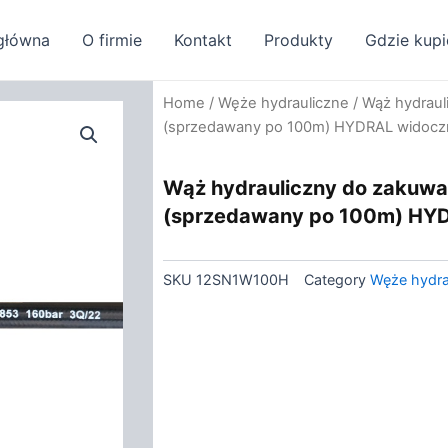
główna
O firmie
Kontakt
Produkty
Gdzie kupi
Home
/
Węże hydrauliczne
/ Wąż hydraul
(sprzedawany po 100m) HYDRAL widoczn
Wąż hydrauliczny do zakuwa
(sprzedawany po 100m) HYD
SKU
12SN1W100H
Category
Węże hydra