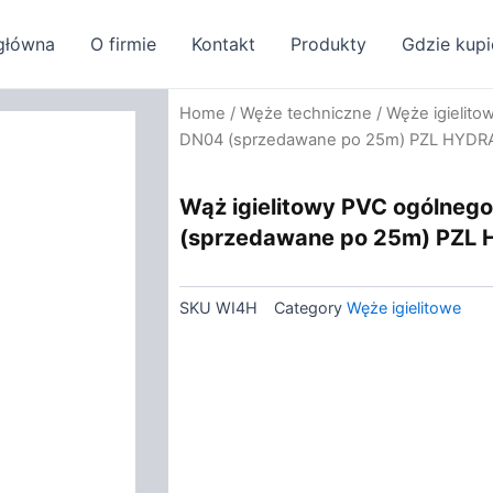
główna
O firmie
Kontakt
Produkty
Gdzie kupi
Home
/
Węże techniczne
/
Węże igielito
DN04 (sprzedawane po 25m) PZL HYDR
Wąż igielitowy PVC ogólneg
(sprzedawane po 25m) PZL
SKU
WI4H
Category
Węże igielitowe