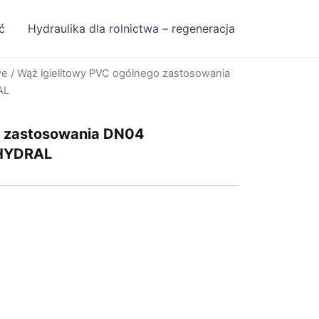
ć
Hydraulika dla rolnictwa – regeneracja
we
/ Wąż igielitowy PVC ogólnego zastosowania
AL
o zastosowania DN04
 HYDRAL