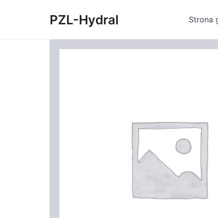
Skip
PZL-Hydral
to
Strona 
content