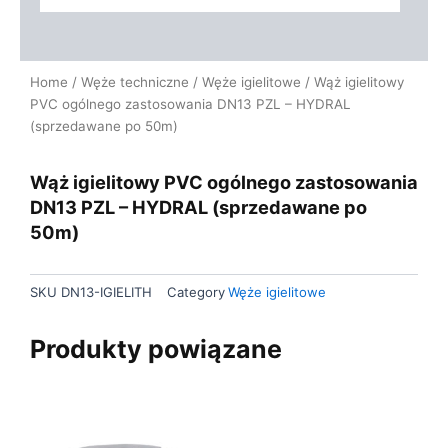
Home
/
Węże techniczne
/
Węże igielitowe
/ Wąż igielitowy
PVC ogólnego zastosowania DN13 PZL – HYDRAL
(sprzedawane po 50m)
Wąż igielitowy PVC ogólnego zastosowania
DN13 PZL – HYDRAL (sprzedawane po
50m)
SKU
DN13-IGIELITH
Category
Węże igielitowe
Produkty powiązane