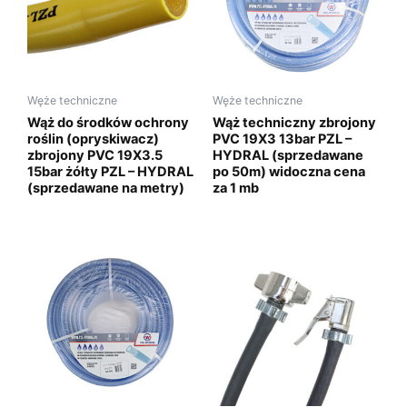
Węże techniczne
Węże techniczne
Wąż do środków ochrony
Wąż techniczny zbrojony
roślin (opryskiwacz)
PVC 19X3 13bar PZL –
zbrojony PVC 19X3.5
HYDRAL (sprzedawane
15bar żółty PZL – HYDRAL
po 50m) widoczna cena
(sprzedawane na metry)
za 1 mb