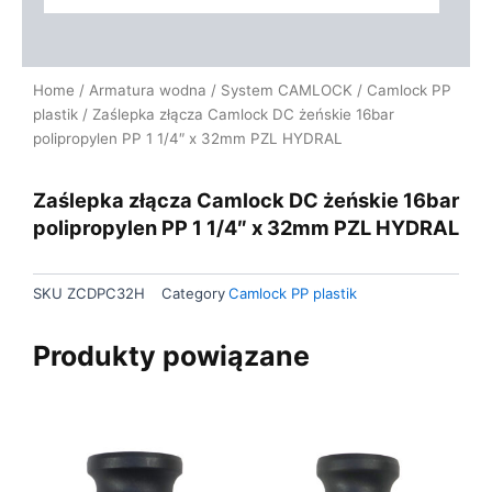
Home
/
Armatura wodna
/
System CAMLOCK
/
Camlock PP
plastik
/ Zaślepka złącza Camlock DC żeńskie 16bar
polipropylen PP 1 1/4″ x 32mm PZL HYDRAL
Zaślepka złącza Camlock DC żeńskie 16bar
polipropylen PP 1 1/4″ x 32mm PZL HYDRAL
SKU
ZCDPC32H
Category
Camlock PP plastik
Produkty powiązane