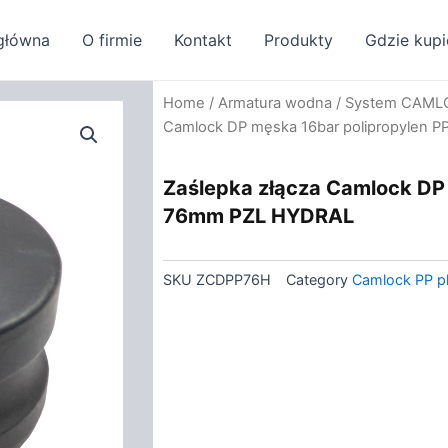
główna
O firmie
Kontakt
Produkty
Gdzie kupi
Home
/
Armatura wodna
/
System CAML
Camlock DP męska 16bar polipropylen 
Zaślepka złącza Camlock DP 
76mm PZL HYDRAL
SKU
ZCDPP76H
Category
Camlock PP pl