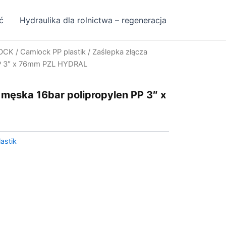
ć
Hydraulika dla rolnictwa – regeneracja
OCK
/
Camlock PP plastik
/ Zaślepka złącza
PP 3″ x 76mm PZL HYDRAL
męska 16bar polipropylen PP 3″ x
astik