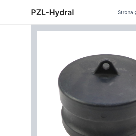
Skip
PZL-Hydral
to
Strona 
content