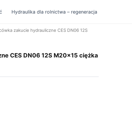
ć
Hydraulika dla rolnictwa – regeneracja
cówka zakucie hydrauliczne CES DN06 12S
czne CES DN06 12S M20x15 ciężka