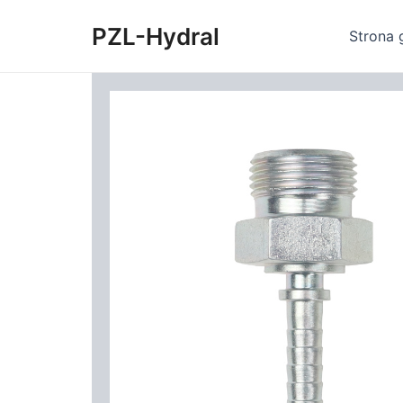
Skip
PZL-Hydral
to
Strona 
content