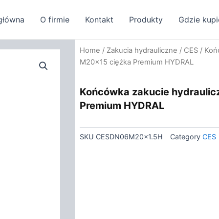
główna
O firmie
Kontakt
Produkty
Gdzie kupi
Home
/
Zakucia hydrauliczne
/
CES
/ Koń
M20x15 ciężka Premium HYDRAL
Końcówka zakucie hydrauli
Premium HYDRAL
SKU
CESDN06M20x1.5H
Category
CES