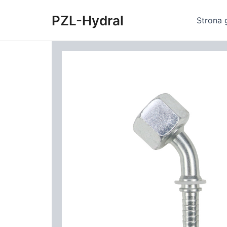
Skip
PZL-Hydral
to
Strona 
content