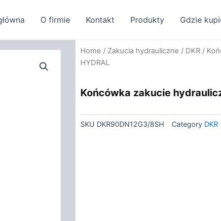
główna
O firmie
Kontakt
Produkty
Gdzie kupi
Home
/
Zakucia hydrauliczne
/
DKR
/ Koń
HYDRAL
Końcówka zakucie hydrauli
SKU
DKR90DN12G3/8SH
Category
DKR