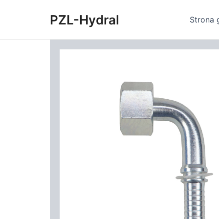
Skip
PZL-Hydral
to
Strona 
content