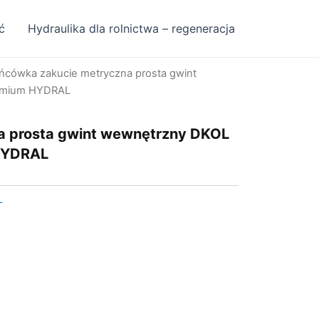
ć
Hydraulika dla rolnictwa – regeneracja
ńcówka zakucie metryczna prosta gwint
emium HYDRAL
a prosta gwint wewnętrzny DKOL
HYDRAL
L