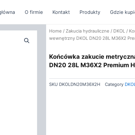
główna
O firmie
Kontakt
Produkty
Gdzie kupi
Home
/
Zakucia hydrauliczne
/
DKOL
/ Ko
wewnętrzny DKOL DN20 28L M36X2 Pr
Końcówka zakucie metryczn
DN20 28L M36X2 Premium 
SKU
DKOLDN20M36X2H
Category
DKO