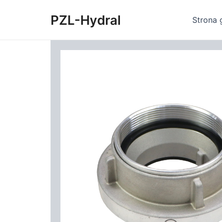
Skip
PZL-Hydral
to
Strona 
content