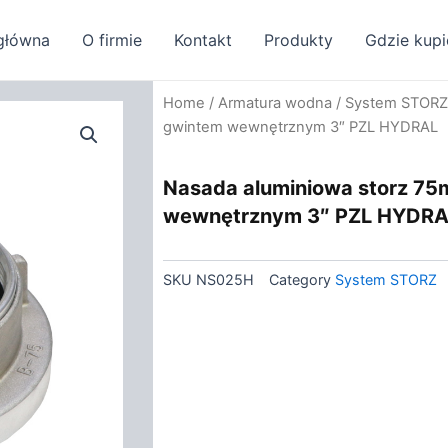
główna
O firmie
Kontakt
Produkty
Gdzie kupi
Home
/
Armatura wodna
/
System STORZ
gwintem wewnętrznym 3″ PZL HYDRAL
Nasada aluminiowa storz 75
wewnętrznym 3″ PZL HYDR
SKU
NS025H
Category
System STORZ