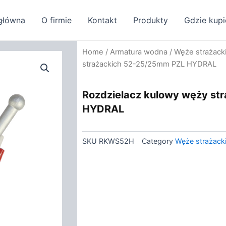
główna
O firmie
Kontakt
Produkty
Gdzie kupi
Home
/
Armatura wodna
/
Węże strażacki
strażackich 52-25/25mm PZL HYDRAL
Rozdzielacz kulowy węży st
HYDRAL
SKU
RKWS52H
Category
Węże strażacki