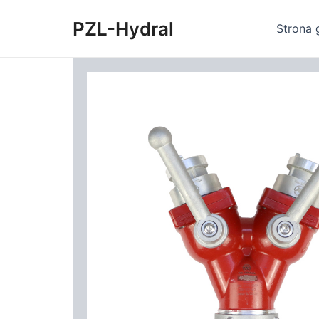
Skip
PZL-Hydral
to
Strona 
content