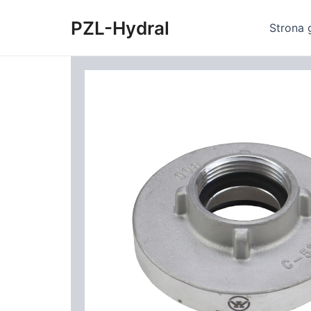
Skip
PZL-Hydral
to
Strona 
content