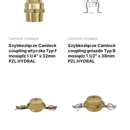
Camlock mosiądz
Camlock mosiądz
Szybkozłącze Camlock
Szybkozłącze Camlock
coupling wtyczka Typ F
coupling gniazdo Typ B
mosiądz 1 1/4″ x 32mm
mosiądz 1 1/2″ x 38mm
PZL HYDRAL
PZL HYDRAL