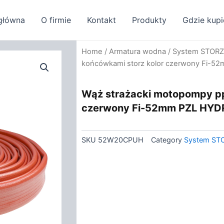
główna
O firmie
Kontakt
Produkty
Gdzie kupi
Home
/
Armatura wodna
/
System STORZ
końcówkami storz kolor czerwony Fi-
Wąż strażacki motopompy pp
czerwony Fi-52mm PZL HYD
SKU
52W20CPUH
Category
System ST