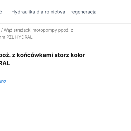
ć
Hydraulika dla rolnictwa – regeneracja
/ Wąż strażacki motopompy ppoż. z
52mm PZL HYDRAL
oż. z końcówkami storz kolor
RAL
ORZ