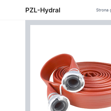
Skip
PZL-Hydral
to
Strona 
content